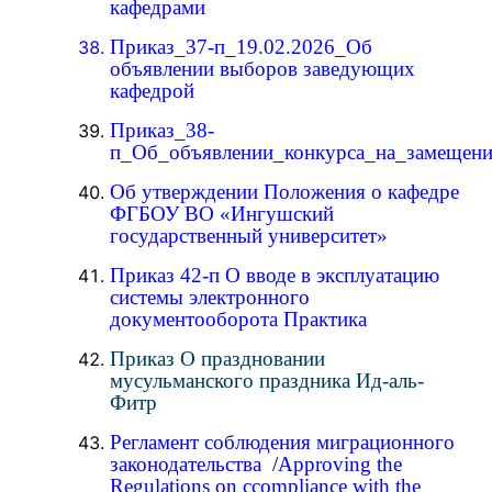
кафедрами
Приказ_37-п_19.02.2026_Об
объявлении выборов заведующих
кафедрой
Приказ_38-
п_Об_объявлении_конкурса_на_замещен
Об утверждении Положения о кафедре
ФГБОУ ВО «Ингушский
государственный университет»
Приказ 42-п О вводе в эксплуатацию
системы электронного
документооборота Практика
Приказ О праздновании
мусульманского праздника Ид-аль-
Фитр
Регламент соблюдения миграционного
законодательства
/
Approving the
Regulations on сcompliance with the