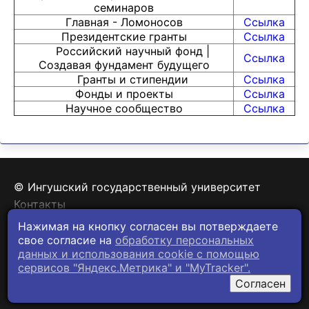
семинаров
Главная - Ломоносов
Ссылка
Президентские гранты
Ссылка
Российский научный фонд |
Ссылка
Создавая фундамент будущего
Гранты и стипендии
Ссылка
Фонды и проекты
Ссылка
Научное сообщество
Ссылка
© Ингушский государственный университет
Контакты
Политика конфиденциальности
Нажимая на кнопку согласен вы потверждаете
свое согласие на
обработку персональных
данных и использования cookie c помощью
сервисов "Яндекс.Метрика" и "MyTracker".
Согласен