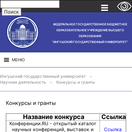
ФЕДЕРАЛЬНОЕ ГОСУДАРСТВЕННОЕ БЮДЖЕТНОЕ
ОБРАЗОВАТЕЛЬНОЕ УЧРЕЖДЕНИЕ ВЫСШЕГО
ОБРАЗОВАНИЯ
"ИНГУШСКИЙ ГОСУДАРСТВЕННЫЙ УНИВЕРСИТЕТ"
МЕНЮ
СВЕДЕНИЯ ОБ
НАУЧНАЯ
СТРУ
Ингушский государственный университет
›
ОБРАЗОВАТЕЛЬНОЙ
ДЕЯТЕЛЬНОСТЬ
Научная деятельность
›
Конкурсы и гранты
ОРГАНИЗАЦИИ
Конкурсы и гранты
Название конкурса
Ссылка
Конференции.RU - открытый каталог
научных конференций, выставок и
Ссылка