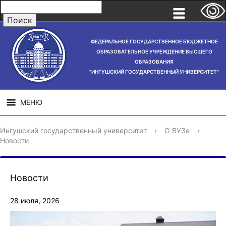
ФЕДЕРАЛЬНОЕ ГОСУДАРСТВЕННОЕ БЮДЖЕТНОЕ
ОБРАЗОВАТЕЛЬНОЕ УЧРЕЖДЕНИЕ ВЫСШЕГО
ОБРАЗОВАНИЯ
"ИНГУШСКИЙ ГОСУДАРСТВЕННЫЙ УНИВЕРСИТЕТ"
МЕНЮ
СВЕДЕНИЯ ОБ
НАУЧНАЯ
СТРУ
Ингушский государственный университет
›
О ВУЗе
›
ОБРАЗОВАТЕЛЬНОЙ
ДЕЯТЕЛЬНОСТЬ
Новости
ОРГАНИЗАЦИИ
Новости
28 июля, 2026