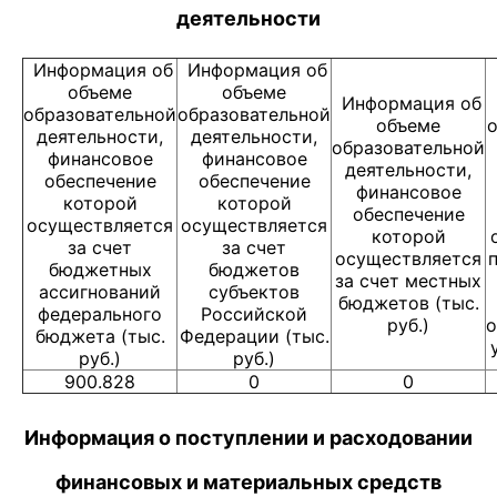
деятельности
Информация об
Информация об
объеме
объеме
Информация об
образовательной
образовательной
объеме
о
деятельности,
деятельности,
образовательной
финансовое
финансовое
деятельности,
обеспечение
обеспечение
финансовое
которой
которой
обеспечение
осуществляется
осуществляется
которой
за счет
за счет
осуществляется
бюджетных
бюджетов
за счет местных
ассигнований
субъектов
бюджетов (тыс.
федерального
Российской
руб.)
о
бюджета (тыс.
Федерации (тыс.
руб.)
руб.)
900.828
0
0
Информация о поступлении и расходовании
финансовых и материальных средств