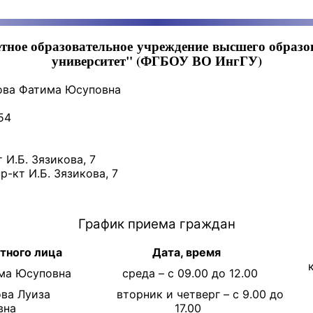
етное образовательное учреждение высшего образ
университет" (ФГБОУ ВО ИнгГУ)
кова Фатима Юсуповна
54
т И.Б. Зязикова, 7
р-кт И.Б. Зязикова, 7
График приема граждан
тного лица
Дата, время
ма Юсуповна
среда – с 09.00 до 12.00
ва Луиза
вторник и четверг – с 9.00 до
овна
17.00