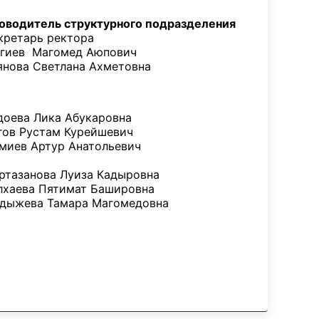
оводитель структурного подразделения
ретарь ректора
гиев Магомед Аюпович
нова Светлана Ахметовна
оева Лика Абукаровна
ов Рустам Курейшевич
иев Артур Анатольевич
тазанова Луиза Кадыровна
хаева Пятимат Башировна
ыжева Тамара Магомедовна