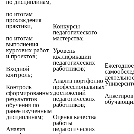
по дисциплинам,
по итогам
прохождения
практики,
Конкурсы
педагогического
мастерства;
по итогам
выполнения
курсовых работ
Уровень
и проектов;
квалификации
педагогических
Ежегодное
работников;
Входной
самообсле
контроль;
деятельно
Анализ портфолио
Университе
профессиональных
Контроль
достижений
сформированных
Анкетиров
педагогических
результатов
обучающих
работников;
обучения по
ранее изученным
дисциплинам;
Оценка качества
работы
педагогических
Анализ