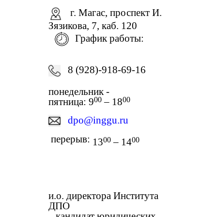
г
.
Магас, проспект И.
Зязикова, 7, каб. 120
График работы:
8 (928)-918-69-16
понедельник -
00
00
пятница: 9
– 18
dpo@inggu.ru
перерыв:
00
00
13
– 14
и.о. директора Института
ДПО
кандидат юридических