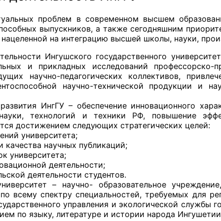
туальных проблем в современном высшем образован
пособных выпускников, а также сегодняшним приорите
нацеленной на интеграцию высшей школы, науки, прои
ятельности Ингушского государственного университе
ьных и прикладных исследований профессорско-пр
дущих научно-педагогических коллективов, привл
ентоспособной научно-технической продукции и на
азвития ИнгГУ – обеспечение инновационного харак
науки, технологий и техники РФ, повышение эффе
ется достижением следующих стратегических целей:
ений университета;
и качества научных публикаций;
ок университета;
новационной деятельности;
льской деятельности студентов.
иверситет – научно- образовательное учреждение
по всему спектру специальностей, требуемых для рег
сударственного управления и экологической службы г
ем по языку, литературе и истории народа Ингушетии 