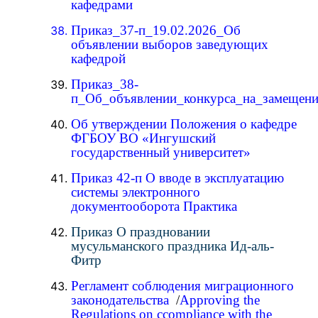
кафедрами
Приказ_37-п_19.02.2026_Об
объявлении выборов заведующих
кафедрой
Приказ_38-
п_Об_объявлении_конкурса_на_замещен
Об утверждении Положения о кафедре
ФГБОУ ВО «Ингушский
государственный университет»
Приказ 42-п О вводе в эксплуатацию
системы электронного
документооборота Практика
Приказ О праздновании
мусульманского праздника Ид-аль-
Фитр
Регламент соблюдения миграционного
законодательства
/
Approving the
Regulations on сcompliance with the