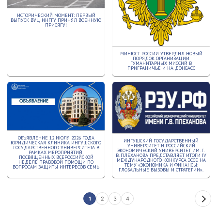
ИСТОРИЧЕСКИЙ МОМЕНТ: ПЕРВЫЙ
ВЫПУСК ВУЦ ИНГГУ ПРИНЯЛ ВОЕННУЮ
ПРИСЯГУ!
МИНЮСТ РОССИИ УТВЕРДИЛ НОВЫЙ
ПОРЯДОК ОРГАНИЗАЦИИ
ГУМАНИТАРНЫХ МИССИЙ В
ПРИГРАНИЧЬЕ И НА ДОНБАСС
ОБЪЯВЛЕНИЕ 12 ИЮЛЯ 2026 ГОДА
ИНГУШСКИЙ ГОСУДАРСТВЕННЫЙ
ЮРИДИЧЕСКАЯ КЛИНИКА ИНГУШСКОГО
УНИВЕРСИТЕТ И РОССИЙСКИЙ
ГОСУДАРСТВЕННОГО УНИВЕРСИТЕТА В
ЭКОНОМИЧЕСКИЙ УНИВЕРСИТЕТ ИМ. Г.
РАМКАХ МЕРОПРИЯТИЙ,
В. ПЛЕХАНОВА ПРЕДСТАВЛЯЕТ ИТОГИ IV
ПОСВЯЩЕННЫХ ВСЕРОССИЙСКОЙ
МЕЖДУНАРОДНОГО КОНКУРСА ЭССЕ НА
НЕДЕЛЕ ПРАВОВОЙ ПОМОЩИ ПО
ТЕМУ «ЭКОНОМИКА И ФИНАНСЫ:
ВОПРОСАМ ЗАЩИТЫ ИНТЕРЕСОВ СЕМЬ
ГЛОБАЛЬНЫЕ ВЫЗОВЫ И СТРАТЕГИИ».
1
2
3
4