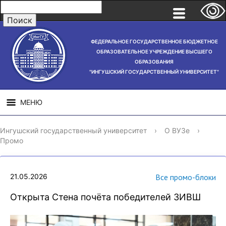
ФЕДЕРАЛЬНОЕ ГОСУДАРСТВЕННОЕ БЮДЖЕТНОЕ
ОБРАЗОВАТЕЛЬНОЕ УЧРЕЖДЕНИЕ ВЫСШЕГО
ОБРАЗОВАНИЯ
"ИНГУШСКИЙ ГОСУДАРСТВЕННЫЙ УНИВЕРСИТЕТ"
МЕНЮ
СВЕДЕНИЯ ОБ
НАУЧНАЯ
СТРУ
Ингушский государственный университет
›
О ВУЗе
›
ОБРАЗОВАТЕЛЬНОЙ
ДЕЯТЕЛЬНОСТЬ
Промо
ОРГАНИЗАЦИИ
21.05.2026
Все промо-блоки
Открыта Стена почёта победителей ЗИВШ