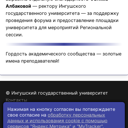
Албаковой
— ректору Ингушского
государственного университета — за поддержку
проведения форума и предоставление площадки
университета для мероприятий Региональной
сессии.
Гордость академического сообщества — золотые
имена преподавателей!
© Ингушский государственный университет
Контакты
Политика конфиденциальности
Нажимая на кнопку согласен вы потверждаете
свое согласие на
обработку персональных
данных и использования cookie c помощью
сервисов "Яндекс.Метрика" и "MyTracker".