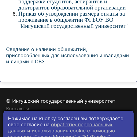
поддержки студентов, аспирантов и
докторантов образовательной организации
Приказ об утверждении размера оплаты за
проживание в общежитии ФГБОУ ВО
"Ингушский государственный университет"
Сведения о наличии общежитий,
приспособленных для использования инвалидами
и лицами с ОВЗ
© Ингушский государственный университет
Контакты
Политика конфиденциальности
Нажимая на кнопку согласен вы потверждаете
свое согласие на
обработку персональных
данных и использования cookie c помощью
сервисов "Яндекс.Метрика" и "MyTracker".