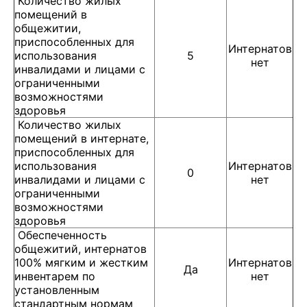
Количество жилых
помещений в
общежитии,
приспособленных для
Интернатов
использования
5
нет
инвалидами и лицами с
ограниченными
возможностями
здоровья
Количество жилых
помещений в интернате,
приспособленных для
использования
Интернатов
0
инвалидами и лицами с
нет
ограниченными
возможностями
здоровья
Обеспеченность
общежитий, интернатов
100% мягким и жестким
Интернатов
Да
инвентарем по
нет
установленным
стандартным нормам