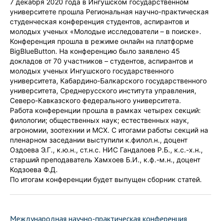
7 декабря 2020 года в Ингушском государственном
университете прошла Региональная научно-практическая
студенческая конференция студентов, аспирантов и
молодых ученых «Молодые исследователи – в поиске».
Конференция прошла в режиме онлайн на платформе
BigBlueButton. На конференцию было заявлено 45
докладов от 70 участников – студентов, аспирантов и
молодых ученых Ингушского государственного
университета, Кабардино-Балкарского государственного
университета, Среднерусского института управления,
Северо-Кавказского федерального университета.
Работа конференции прошла в рамках четырех секций:
филологии; общественных наук; естественных наук,
агрономии, зоотехнии и МСХ. С итогами работы секций на
пленарном заседании выступили к.филол.н., доцент
Оздоева Э.Г., к.ю.н., ст.н.с. НИС Гандалоев Р.Б., к.с.-х.н.,
старший преподаватель Хамхоев Б.И., к.ф.-м.н., доцент
Кодзоева Ф.Д.
По итогам конференции будет выпущен сборник статей.
Международная научно-практическая конференция