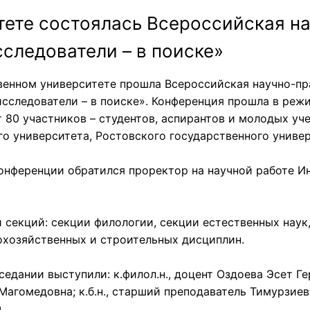
тете состоялась Всероссийская н
следователи – в поиске»
твенном университете прошла Всероссийская научно-пр
следователи – в поиске». Конференция прошла в режим
 80 участников – студентов, аспирантов и молодых уч
го университета, Ростовского государственного униве
онференции обратился проректор на научной работе И
 секций: секции филологии, секции естественных наук
охозяйственных и строительных дисциплин.
едании выступили: к.филол.н., доцент Оздоева Эсет Гер
Магомедовна; к.б.н., старший преподаватель Тимурзиева
.