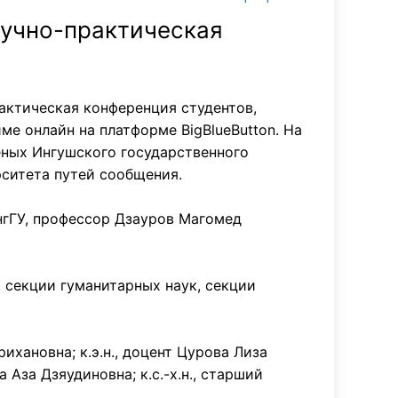
аучно-практическая
актическая конференция студентов,
е онлайн на платформе BigBlueButton. На
еных Ингушского государственного
рситета путей сообщения.
нгГУ, профессор Дзауров Магомед
, секции гуманитарных наук, секции
ихановна; к.э.н., доцент Цурова Лиза
 Аза Дзяудиновна; к.с.-х.н., старший