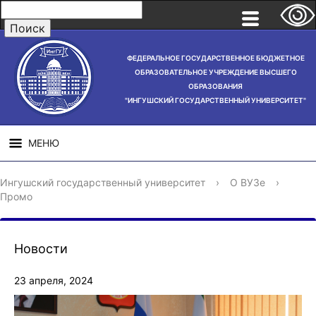
ФЕДЕРАЛЬНОЕ ГОСУДАРСТВЕННОЕ БЮДЖЕТНОЕ
ОБРАЗОВАТЕЛЬНОЕ УЧРЕЖДЕНИЕ ВЫСШЕГО
ОБРАЗОВАНИЯ
"ИНГУШСКИЙ ГОСУДАРСТВЕННЫЙ УНИВЕРСИТЕТ"
МЕНЮ
СВЕДЕНИЯ ОБ
НАУЧНАЯ
СТРУ
Ингушский государственный университет
›
О ВУЗе
›
ОБРАЗОВАТЕЛЬНОЙ
ДЕЯТЕЛЬНОСТЬ
Промо
ОРГАНИЗАЦИИ
Новости
23 апреля, 2024