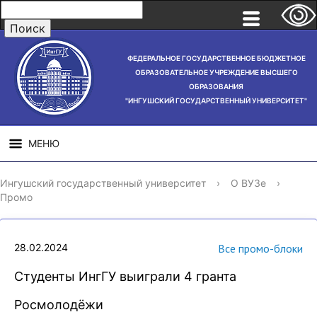
ФЕДЕРАЛЬНОЕ ГОСУДАРСТВЕННОЕ БЮДЖЕТНОЕ
ОБРАЗОВАТЕЛЬНОЕ УЧРЕЖДЕНИЕ ВЫСШЕГО
ОБРАЗОВАНИЯ
"ИНГУШСКИЙ ГОСУДАРСТВЕННЫЙ УНИВЕРСИТЕТ"
МЕНЮ
СВЕДЕНИЯ ОБ
НАУЧНАЯ
СТРУ
Ингушский государственный университет
›
О ВУЗе
›
ОБРАЗОВАТЕЛЬНОЙ
ДЕЯТЕЛЬНОСТЬ
Промо
ОРГАНИЗАЦИИ
28.02.2024
Все промо-блоки
Студенты ИнгГУ выиграли 4 гранта
Росмолодёжи