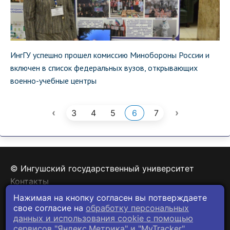
ИнгГУ успешно прошел комиссию Минобороны России и
включен в список федеральных вузов, открывающих
военно-учебные центры
‹
›
3
4
5
6
7
© Ингушский государственный университет
Контакты
Политика конфиденциальности
Нажимая на кнопку согласен вы потверждаете
свое согласие на
обработку персональных
данных и использования cookie c помощью
сервисов "Яндекс.Метрика" и "MyTracker".