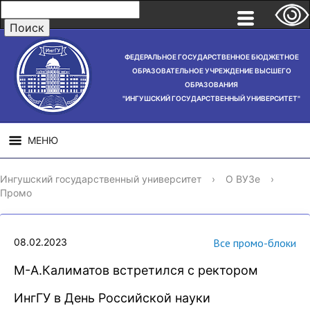
ФЕДЕРАЛЬНОЕ ГОСУДАРСТВЕННОЕ БЮДЖЕТНОЕ
ОБРАЗОВАТЕЛЬНОЕ УЧРЕЖДЕНИЕ ВЫСШЕГО
ОБРАЗОВАНИЯ
"ИНГУШСКИЙ ГОСУДАРСТВЕННЫЙ УНИВЕРСИТЕТ"
МЕНЮ
СВЕДЕНИЯ ОБ
НАУЧНАЯ
СТРУ
Ингушский государственный университет
›
О ВУЗе
›
ОБРАЗОВАТЕЛЬНОЙ
ДЕЯТЕЛЬНОСТЬ
Промо
ОРГАНИЗАЦИИ
08.02.2023
Все промо-блоки
М-А.Калиматов встретился с ректором
ИнгГУ в День Российской науки