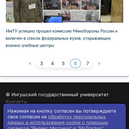
ИнгГУ успешно прошел комиссию Минобороны России и
включен в список федеральных вузов, открывающих
военно-учебные центры
‹
›
3
4
5
6
7
© Ингушский государственный университет
Контакты
Политика конфиденциальности
Нажимая на кнопку согласен вы потверждаете
свое согласие на
обработку персональных
данных и использования cookie c помощью
сервисов "Яндекс.Метрика" и "MyTracker".