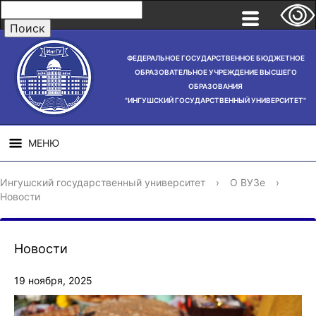
ФЕДЕРАЛЬНОЕ ГОСУДАРСТВЕННОЕ БЮДЖЕТНОЕ
ОБРАЗОВАТЕЛЬНОЕ УЧРЕЖДЕНИЕ ВЫСШЕГО
ОБРАЗОВАНИЯ
"ИНГУШСКИЙ ГОСУДАРСТВЕННЫЙ УНИВЕРСИТЕТ"
МЕНЮ
СВЕДЕНИЯ ОБ
НАУЧНАЯ
СТРУ
Ингушский государственный университет
›
О ВУЗе
›
ОБРАЗОВАТЕЛЬНОЙ
ДЕЯТЕЛЬНОСТЬ
Новости
ОРГАНИЗАЦИИ
Новости
19 ноября, 2025