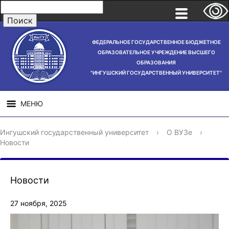
ФЕДЕРАЛЬНОЕ ГОСУДАРСТВЕННОЕ БЮДЖЕТНОЕ
ОБРАЗОВАТЕЛЬНОЕ УЧРЕЖДЕНИЕ ВЫСШЕГО
ОБРАЗОВАНИЯ
"ИНГУШСКИЙ ГОСУДАРСТВЕННЫЙ УНИВЕРСИТЕТ"
МЕНЮ
СВЕДЕНИЯ ОБ
НАУЧНАЯ
СТРУ
Ингушский государственный университет
›
О ВУЗе
›
ОБРАЗОВАТЕЛЬНОЙ
ДЕЯТЕЛЬНОСТЬ
Новости
ОРГАНИЗАЦИИ
Новости
27 ноября, 2025