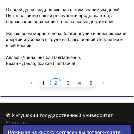
От всей души поздравляю вас с этим значимым днём!
Пусть развитие нашей республики продолжается, а
образование вдохновляет нас на новые достижения.
Желаю всем мирного неба, благополучия и неиссякаемой
энергии и успехов в труде на благо родной Ингушетии и
всей России!
АллахI -Даьла, низ ба Гӏалгӏайченна,
Везан - Даьла, йоахае Гӏалгӏайче!
‹
›
1
2
3
4
5
© Ингушский государственный университет
Контакты
Политика конфиденциальности
Нажимая на кнопку согласен вы потверждаете