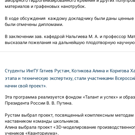
аморфного гидрогенизированного кремния и других полупро
материалов и графеновых нанотрубок.
В ходе обсуждения каждому докладчику были даны ценные 
были отмечены дипломами.
В заключении зав. кафедрой Нальгиева М. А. и профессор Мат
высказали пожелания на дальнейшую плодотворную научную 
Студенты ИнгГУ Гатиев Рустам, Котикова Алина и Коригова 
этапа и техническую экспертизу, стали участниками Всеросси
начни свой проект».
Эта программа реализуется фондом «Талант и успех» и обр
Президента России В. В. Путина.
Рустам выбрал проект, посвященный комплексным методам 
наставником команды школьников.
Алина выбрала проект «3D-моделирование производственног
учеников «Кванториума».