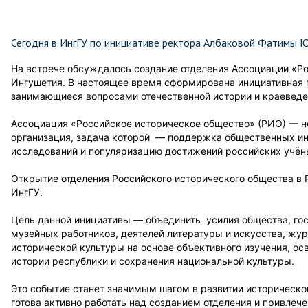
Сегодня в ИнгГУ по инициативе ректора Албаковой Фатимы 
На встрече обсуждалось создание отделения Ассоциации «Р
Ингушетия. В настоящее время сформирована инициативная г
занимающиеся вопросами отечественной истории и краеведе
Ассоциация «Российское историческое общество» (РИО) — 
организация, задача которой — поддержка общественных ин
исследований и популяризацию достижений российских учё
Открытие отделения Российского исторического общества в 
ИнгГУ.
Цель данной инициативы — объединить усилия общества, гос
музейных работников, деятелей литературы и искусства, ж
исторической культуры на основе объективного изучения, ос
истории республики и сохранения национальной культуры.
Это событие станет значимым шагом в развитии исторической
готова активно работать над созданием отделения и привлеч