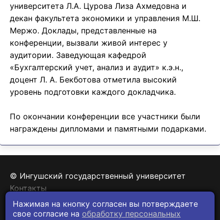
университета Л.А. Цурова Лиза Ахмедовна и
декан факультета экономики и управления М.Ш.
Мержо. Доклады, представленные на
конференции, вызвали живой интерес у
аудитории. Заведующая кафедрой
«Бухгалтерский учет, анализ и аудит» к.э.н.,
доцент Л. А. Бекботова отметила высокий
уровень подготовки каждого докладчика.
По окончании конференции все участники были
награждены дипломами и памятными подарками.
© Ингушский государственный университет
Контакты
Политика конфиденциальности
Нажимая на кнопку согласен вы потверждаете
свое согласие на
обработку персональных