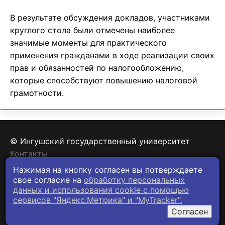
В результате обсуждения докладов, участниками
круглого стола были отмечены наиболее
значимые моменты для практического
применения гражданами в ходе реализации своих
прав и обязанностей по налогообложению,
которые способствуют повышению налоговой
грамотности.
© Ингушский государственный университет
Контакты
Политика конфиденциальности
Нажимая на кнопку согласен вы потверждаете
свое согласие на
обработку персональных
данных и использования cookie c помощью
сервисов "Яндекс.Метрика" и "MyTracker".
Согласен