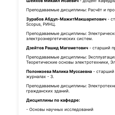
Шейхов Микаил Исаевич
- доцент кафедры
Преподаваемые дисциплины: Расчёт и про
Зурабов Абдул-МажитМакшарипович
- с
Scopus, РИНЦ.
Преподаваемые дисциплины: Электрически
электроэнергетических систем.
Дзейтов Рашид Магометович
- старший п
Преподаваемые дисциплины: Эксплуатация
Теоретические основы электротехники, Э
Полонкоева Малика Муссаевна
- старший 
журналах - 3.
Преподаваемые дисциплины: Электротехн
гражданских зданий.
Дисциплины по кафедре:
- Основы научных исследований