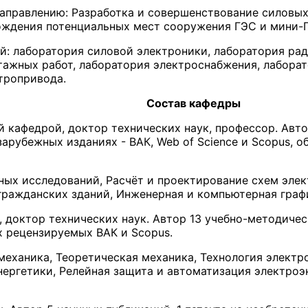
направлению: Разработка и совершенствование силовых
ождения потенциальных мест сооружения ГЭС и мини-Г
й: лаборатория силовой электроники, лаборатория ра
тажных работ, лаборатория электроснабжения, лабора
тропривода.
Состав кафедры
 кафедрой, доктор технических наук, профессор. Автор
арубежных изданиях - ВАК, Web of Science и Scopus, 
ых исследований, Расчёт и проектирование схем элек
ражданских зданий, Инженерная и компьютерная граф
 доктор технических наук. Автор 13 учебно-методичес
ах рецензируемых ВАК и Scopus.
еханика, Теоретическая механика, Технология электро
нергетики, Релейная защита и автоматизация электроэ