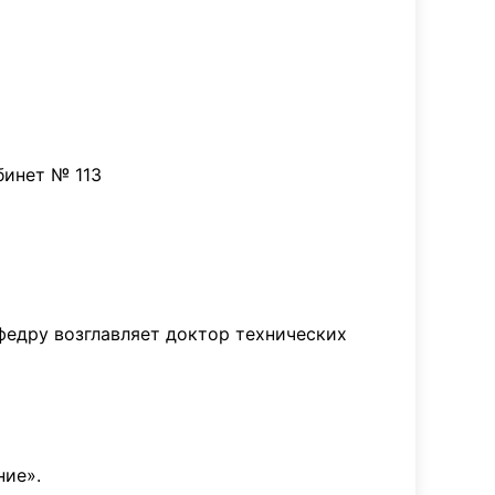
бинет № 113
федру возглавляет доктор технических
ние».