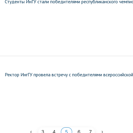
Студенты ИнГУ стали победителями республиканского чемпи
Ректор ИнгГУ провела встречу с победителями всероссийско
‹
›
3
4
5
6
7