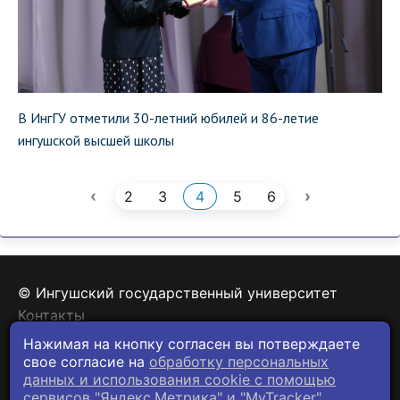
В ИнгГУ отметили 30-летний юбилей и 86-летие
ингушской высшей школы
‹
›
2
3
4
5
6
© Ингушский государственный университет
Контакты
Политика конфиденциальности
Нажимая на кнопку согласен вы потверждаете
свое согласие на
обработку персональных
данных и использования cookie c помощью
сервисов "Яндекс.Метрика" и "MyTracker".