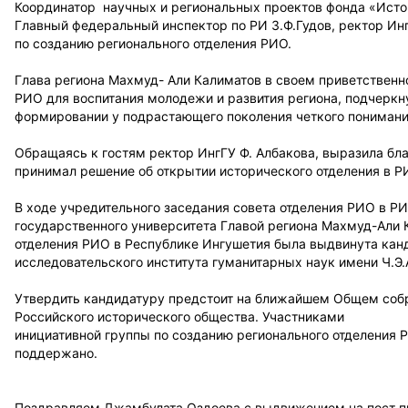
Координатор научных и региональных проектов фонда «Исто
Главный федеральный инспектор по РИ З.Ф.Гудов, ректор Ин
по созданию регионального отделения РИО.
Глава региона Махмуд- Али Калиматов в своем приветственн
РИО для воспитания молодежи и развития региона, подчеркн
формировании у подрастающего поколения четкого понимани
Обращаясь к гостям ректор ИнгГУ Ф. Албакова, выразила бл
принимал решение об открытии исторического отделения в Р
В ходе учредительного заседания совета отделения РИО в РИ
государственного университета Главой региона Махмуд-Али 
отделения РИО в Республике Ингушетия была выдвинута кан
исследовательского института гуманитарных наук имени Ч.Э
Утвердить кандидатуру предстоит на ближайшем Общем соб
Российского исторического общества. Участниками
инициативной группы по созданию регионального отделения 
поддержано.
Поздравляем Джамбулата Оздоева с выдвижением на пост п