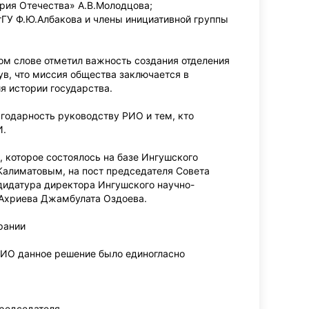
рия Отечества» А.В.Молодцова;
гГУ Ф.Ю.Албакова и члены инициативной группы
ом слове отметил важность создания отделения
ув, что миссия общества заключается в
я истории государства.
агодарность руководству РИО и тем, кто
И.
, которое состоялось на базе Ингушского
Калиматовым, на пост председателя Совета
дидатура директора Ингушского научно-
.Ахриева Джамбулата Оздоева.
рании
РИО данное решение было единогласно
редседателя