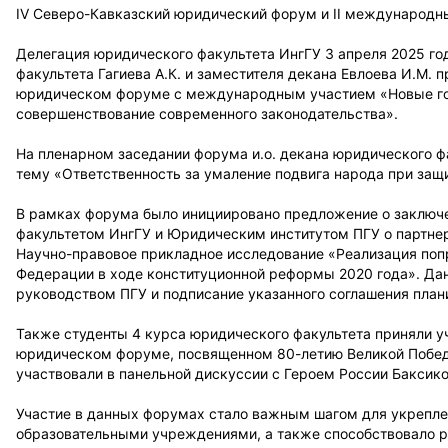
IV Северо-Кавказский юридический форум и II международн
Делегация юридического факультета ИнгГУ 3 апреля 2025 год
факультета Гагиева А.К. и заместителя декана Евлоева И.М. 
юридическом форуме с международным участием «Новые гор
совершенствование современного законодательства».
На пленарном заседании форума и.о. декана юридического фа
тему «Ответственность за умаление подвига народа при защ
В рамках форума было инициировано предложение о заклю
факультетом ИнгГУ и Юридическим институтом ПГУ о партнер
Научно-правовое прикладное исследование «Реализация поп
Федерации в ходе конституционной реформы 2020 года». Д
руководством ПГУ и подписание указанного соглашения плани
Также студенты 4 курса юридического факультета приняли 
юридическом форуме, посвященном 80-летию Великой Побед
участвовали в панельной дискуссии с Героем России Баксик
Участие в данных форумах стало важным шагом для укрепле
образовательными учреждениями, а также способствовало р