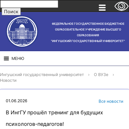
ФЕДЕРАЛЬНОЕ ГОСУДАРСТВЕННОЕ БЮДЖЕТНОЕ
ОБРАЗОВАТЕЛЬНОЕ УЧРЕЖДЕНИЕ ВЫСШЕГО
ОБРАЗОВАНИЯ
"ИНГУШСКИЙ ГОСУДАРСТВЕННЫЙ УНИВЕРСИТЕТ"
МЕНЮ
СВЕДЕНИЯ ОБ
НАУЧНАЯ
СТРУ
Ингушский государственный университет
›
О ВУЗе
›
ОБРАЗОВАТЕЛЬНОЙ
ДЕЯТЕЛЬНОСТЬ
Новости
ОРГАНИЗАЦИИ
01.06.2026
Все новости
В ИнгГУ прошёл тренинг для будущих
психологов-педагогов!