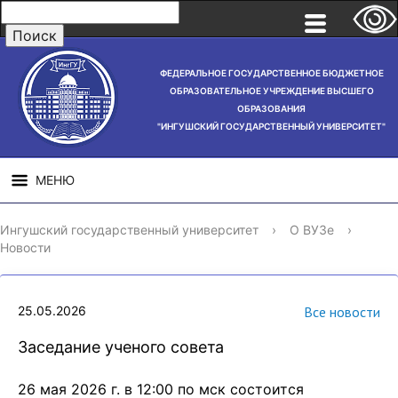
ФЕДЕРАЛЬНОЕ ГОСУДАРСТВЕННОЕ БЮДЖЕТНОЕ
ОБРАЗОВАТЕЛЬНОЕ УЧРЕЖДЕНИЕ ВЫСШЕГО
ОБРАЗОВАНИЯ
"ИНГУШСКИЙ ГОСУДАРСТВЕННЫЙ УНИВЕРСИТЕТ"
МЕНЮ
СВЕДЕНИЯ ОБ
НАУЧНАЯ
СТРУ
Ингушский государственный университет
›
О ВУЗе
›
ОБРАЗОВАТЕЛЬНОЙ
ДЕЯТЕЛЬНОСТЬ
Новости
ОРГАНИЗАЦИИ
25.05.2026
Все новости
Заседание ученого совета
26 мая 2026 г. в 12:00 по мск состоится