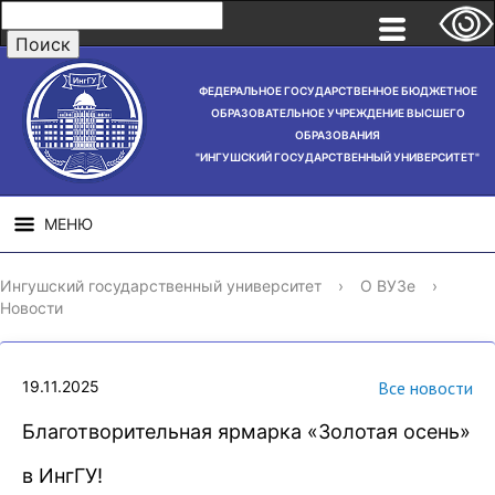
ФЕДЕРАЛЬНОЕ ГОСУДАРСТВЕННОЕ БЮДЖЕТНОЕ
ОБРАЗОВАТЕЛЬНОЕ УЧРЕЖДЕНИЕ ВЫСШЕГО
ОБРАЗОВАНИЯ
"ИНГУШСКИЙ ГОСУДАРСТВЕННЫЙ УНИВЕРСИТЕТ"
МЕНЮ
СВЕДЕНИЯ ОБ
НАУЧНАЯ
СТРУ
Ингушский государственный университет
›
О ВУЗе
›
ОБРАЗОВАТЕЛЬНОЙ
ДЕЯТЕЛЬНОСТЬ
Новости
ОРГАНИЗАЦИИ
19.11.2025
Все новости
Благотворительная ярмарка «Золотая осень»
в ИнгГУ!