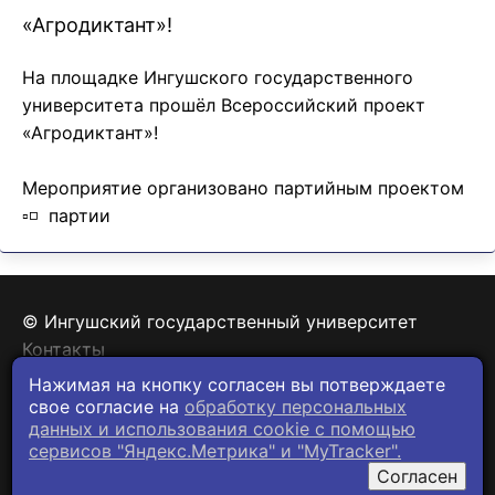
«Агродиктант»!
На площадке Ингушского государственного
университета прошёл Всероссийский проект
«Агродиктант»!
Мероприятие организовано партийным проектом
▫️◽️ партии
© Ингушский государственный университет
Контакты
Политика конфиденциальности
Нажимая на кнопку согласен вы потверждаете
свое согласие на
обработку персональных
данных и использования cookie c помощью
сервисов "Яндекс.Метрика" и "MyTracker".
Согласен