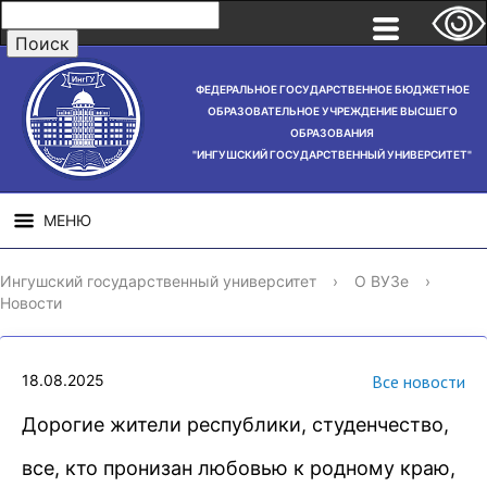
ФЕДЕРАЛЬНОЕ ГОСУДАРСТВЕННОЕ БЮДЖЕТНОЕ
ОБРАЗОВАТЕЛЬНОЕ УЧРЕЖДЕНИЕ ВЫСШЕГО
ОБРАЗОВАНИЯ
"ИНГУШСКИЙ ГОСУДАРСТВЕННЫЙ УНИВЕРСИТЕТ"
МЕНЮ
СВЕДЕНИЯ ОБ
НАУЧНАЯ
СТРУ
Ингушский государственный университет
›
О ВУЗе
›
ОБРАЗОВАТЕЛЬНОЙ
ДЕЯТЕЛЬНОСТЬ
Новости
ОРГАНИЗАЦИИ
18.08.2025
Все новости
Дорогие жители республики, студенчество,
все, кто пронизан любовью к родному краю,