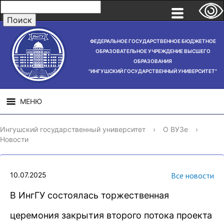
ФЕДЕРАЛЬНОЕ ГОСУДАРСТВЕННОЕ БЮДЖЕТНОЕ
ОБРАЗОВАТЕЛЬНОЕ УЧРЕЖДЕНИЕ ВЫСШЕГО
ОБРАЗОВАНИЯ
"ИНГУШСКИЙ ГОСУДАРСТВЕННЫЙ УНИВЕРСИТЕТ"
МЕНЮ
СВЕДЕНИЯ ОБ
НАУЧНАЯ
СТРУ
Ингушский государственный университет
›
О ВУЗе
›
ОБРАЗОВАТЕЛЬНОЙ
ДЕЯТЕЛЬНОСТЬ
Новости
ОРГАНИЗАЦИИ
10.07.2025
Все новости
В ИнгГУ состоялась торжественная
церемония закрытия второго потока проекта