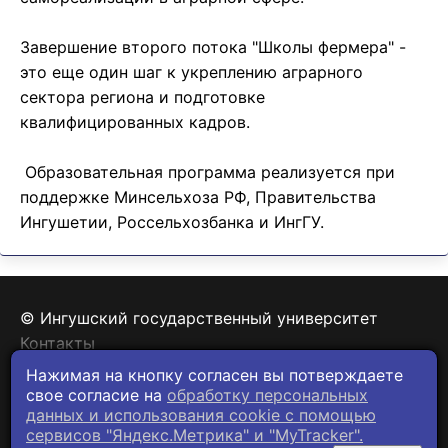
Завершение второго потока "Школы фермера" -
это еще один шаг к укреплению аграрного
сектора региона и подготовке
квалифицированных кадров.
Образовательная программа реализуется при
поддержке Минсельхоза РФ, Правительства
Ингушетии, Россельхозбанка и ИнгГУ.
© Ингушский государственный университет
Контакты
Политика конфиденциальности
Нажимая на кнопку согласен вы потверждаете
свое согласие на
обработку персональных
данных и использования cookie c помощью
сервисов "Яндекс.Метрика" и "MyTracker".