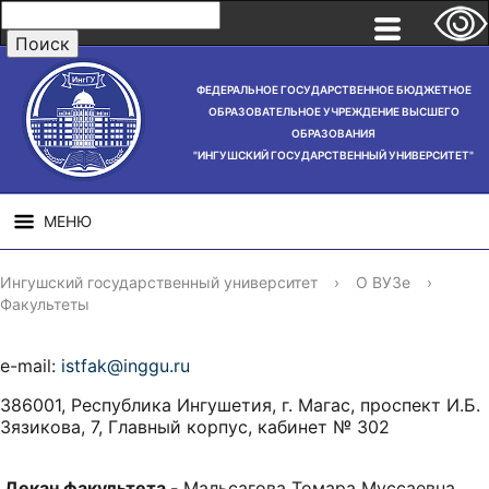
ФЕДЕРАЛЬНОЕ ГОСУДАРСТВЕННОЕ БЮДЖЕТНОЕ
ОБРАЗОВАТЕЛЬНОЕ УЧРЕЖДЕНИЕ ВЫСШЕГО
ОБРАЗОВАНИЯ
"ИНГУШСКИЙ ГОСУДАРСТВЕННЫЙ УНИВЕРСИТЕТ"
МЕНЮ
СВЕДЕНИЯ ОБ
НАУЧНАЯ
СТРУ
Ингушский государственный университет
›
О ВУЗе
›
ОБРАЗОВАТЕЛЬНОЙ
ДЕЯТЕЛЬНОСТЬ
Факультеты
ОРГАНИЗАЦИИ
e-mail:
istfak@inggu.ru
386001, Республика Ингушетия, г. Магас, проспект И.Б.
Зязикова, 7, Главный корпус, кабинет № 302
Декан факультета -
Мальсагова Томара Муссаевна