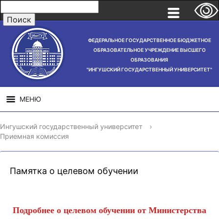
ФЕДЕРАЛЬНОЕ ГОСУДАРСТВЕННОЕ БЮДЖЕТНОЕ
ОБРАЗОВАТЕЛЬНОЕ УЧРЕЖДЕНИЕ ВЫСШЕГО
ОБРАЗОВАНИЯ
"ИНГУШСКИЙ ГОСУДАРСТВЕННЫЙ УНИВЕРСИТЕТ"
МЕНЮ
СВЕДЕНИЯ ОБ
НАУЧНАЯ
СТРУ
Ингушский государственный университет
›
ОБРАЗОВАТЕЛЬНОЙ
ДЕЯТЕЛЬНОСТЬ
Приемная комиссия
ОРГАНИЗАЦИИ
Памятка о целевом обучении
Подробнее о целевом обучении от Министерства