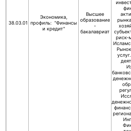
инвес
фи
Высшее
акти
Экономика,
образование
рынка
38.03.01
профиль: "Финансы
-
хозя
и кредит"
бакалавриат
субъек
риск-
Исламс
Рынок
услуг
деят
И
банковс
денежн
обр
регу
Исс
денежно
финанс
региона
Инг
Фи