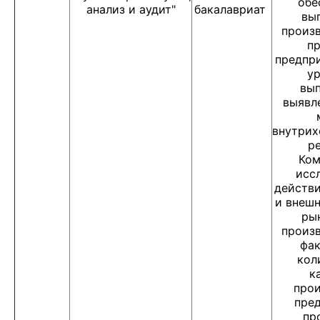
обе
анализ и аудит"
бакалавриат
вы
произ
п
предпри
ур
вып
выявл
внутрих
ре
Ком
исс
действи
и внешн
ры
произ
фак
кол
к
про
пре
пр