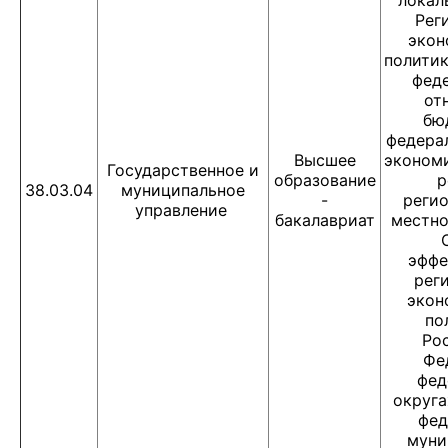
локал
Рег
экон
политик
фед
от
бю
федера
Высшее
эконом
Государственное и
образование
р
38.03.04
муниципальное
-
регио
управление
бакалавриат
местно
эффе
рег
экон
по
Ро
Фе
фед
округа
фед
муни