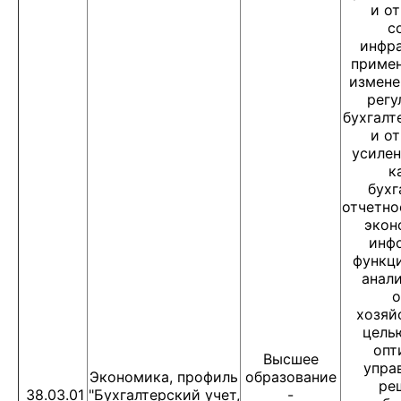
и о
с
инфр
приме
измене
регу
бухгалт
и о
усилен
к
бухг
отчетно
экон
инф
функц
анал
о
хозяй
цель
опт
Высшее
упра
Экономика, профиль
образование
ре
38.03.01
"Бухгалтерский учет,
-