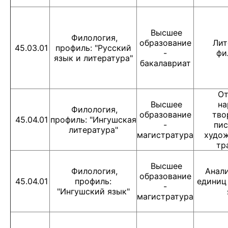
Высшее
Филология,
образование
Лит
45.03.01
профиль: "Русский
-
фи
язык и литература"
бакалавриат
От
Высшее
на
Филология,
образование
тво
45.04.01
профиль: "Ингушская
-
пи
литература"
магистратура
худо
тр
Высшее
Филология,
Анали
образование
45.04.01
профиль:
единиц
-
"Ингушский язык"
магистратура