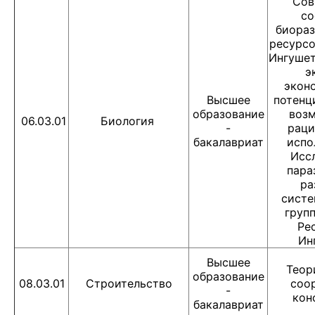
Сов
со
биораз
ресурсо
Ингушет
э
экон
Высшее
потенц
образование
воз
06.03.01
Биология
-
раци
бакалавриат
испо
Исс
пара
ра
систе
груп
Ре
Ин
Высшее
Теор
образование
08.03.01
Строительство
соо
-
кон
бакалавриат