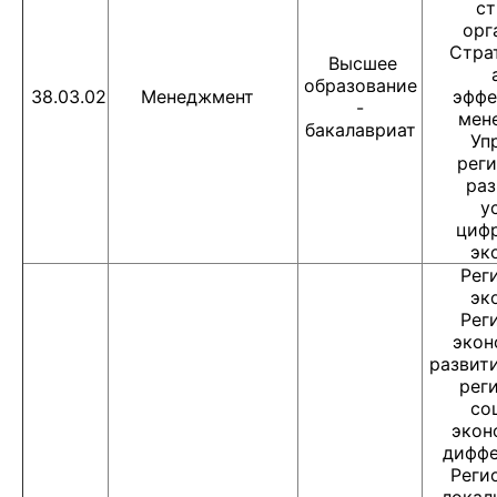
ст
орг
Стра
Высшее
образование
38.03.02
Менеджмент
эффе
-
мен
бакалавриат
Уп
рег
раз
у
циф
эк
Рег
эк
Рег
экон
развит
рег
со
экон
диффе
Реги