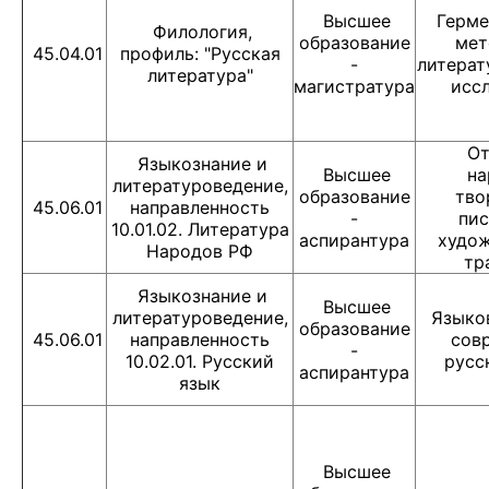
Высшее
Герме
Филология,
образование
мет
45.04.01
профиль: "Русская
-
литерат
литература"
магистратура
исс
От
Языкознание и
Высшее
на
литературоведение,
образование
тво
45.06.01
направленность
-
пи
10.01.02. Литература
аспирантура
худо
Народов РФ
тр
Языкознание и
Высшее
литературоведение,
Языко
образование
45.06.01
направленность
сов
-
10.02.01. Русский
русс
аспирантура
язык
Высшее