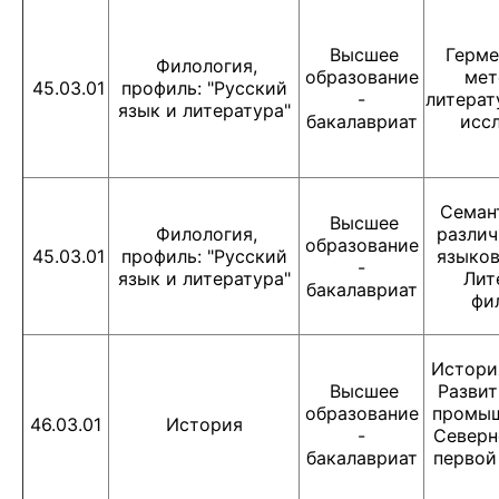
Высшее
Герме
Филология,
образование
мет
45.03.01
профиль: "Русский
-
литерат
язык и литература"
бакалавриат
исс
Семан
Высшее
Филология,
различ
образование
45.03.01
профиль: "Русский
языков
-
язык и литература"
Лит
бакалавриат
фи
Истори
Высшее
Развит
образование
промыш
46.03.01
История
-
Северн
бакалавриат
первой