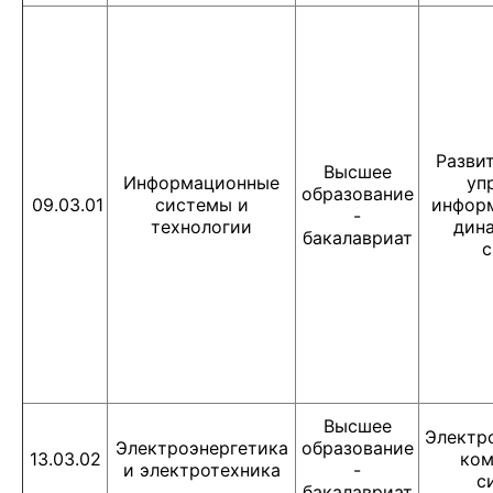
Разви
Высшее
Информационные
уп
образование
09.03.01
системы и
инфор
-
технологии
дин
бакалавриат
Высшее
Электр
Электроэнергетика
образование
13.03.02
ком
и электротехника
-
с
бакалавриат