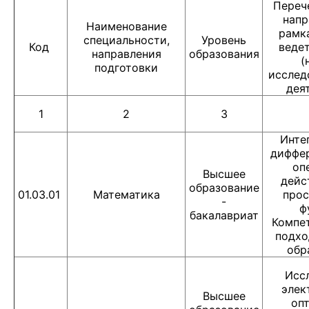
Переч
напр
Наименование
рамк
специальности,
Уровень
Код
ведет
направления
образования
(
подготовки
исслед
дея
1
2
3
Инте
диффе
оп
Высшее
дейс
образование
01.03.01
Математика
прос
-
ф
бакалавриат
Компе
подхо
обр
Исс
элек
Высшее
опт