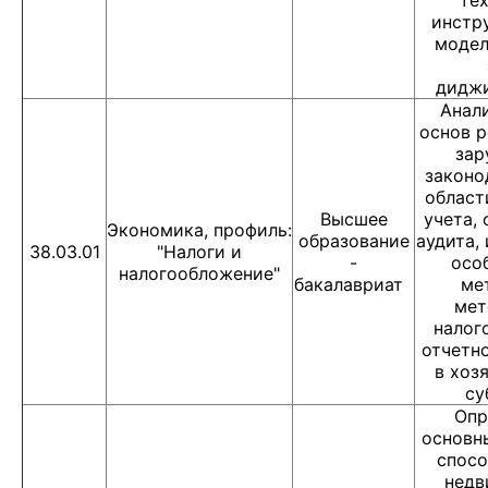
тех
инстр
модел
диджи
Анали
основ р
зар
законо
област
Высшее
учета,
Экономика, профиль:
образование
аудита,
38.03.01
"Налоги и
-
осо
налогообложение"
бакалавриат
ме
мет
налог
отчетно
в хоз
су
Опр
основн
спосо
недв