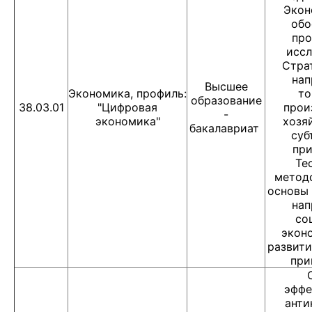
Экон
обо
пр
иссл
Стра
нап
Высшее
Экономика, профиль:
то
образование
38.03.01
"Цифровая
прои
-
экономика"
хозя
бакалавриат
суб
при
Те
метод
основы
нап
со
экон
развити
при
эффе
анти