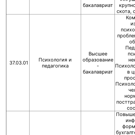
бакалавриат
крупно
скота, 
Ком
и
психо
пробле
об
Пед
Высшее
пс
Психология и
образование
не
37.03.01
педагогика
-
Психоло
бакалавриат
в 
прос
Психоло
че
нор
посттр
сос
Повыше
инф
форм
бухгалт