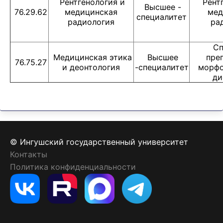
Рентгенология и
Рентг
Высшее -
76.29.62
медицинская
мед
специалитет
радиология
ра
Сп
Медицинская этика
Высшее
пре
76.75.27
и деонтология
-специалитет
морфо
ди
© Ингушский государственный университет
Контакты
Политика конфиденциальности