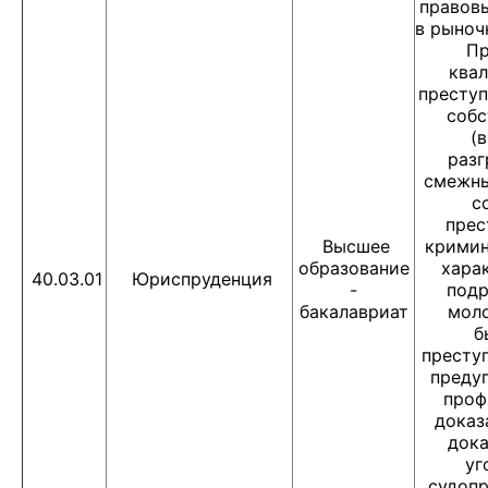
правов
в рыноч
П
ква
преступ
собс
(
разг
смежны
с
прес
Высшее
кримин
образование
хара
40.03.01
Юриспруденция
-
подр
бакалавриат
мол
б
престу
преду
проф
доказ
дока
уг
судопр