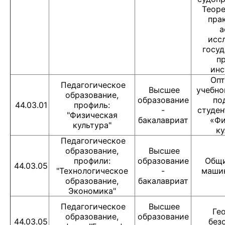
Теоре
пра
а
исс
госуд
п
инс
Опт
Педагогическое
Высшее
учебно
образование,
образование
по
44.03.01
профиль:
-
студен
"Физическая
бакалавриат
«Фи
культура"
ку
Педагогическое
образование,
Высшее
профили:
образование
Общи
44.03.05
"Технологическое
-
маши
образование,
бакалавриат
Экономика"
Педагогическое
Высшее
Гео
образование,
образование
44.03.05
без