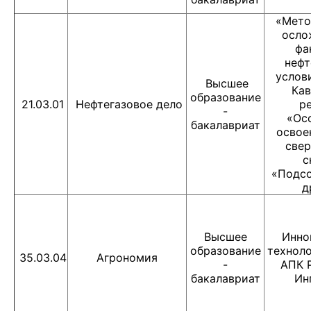
«Мето
осл
фа
нефт
услов
Высшее
Кав
образование
21.03.01
Нефтегазовое дело
р
-
«Ос
бакалавриат
освое
свер
с
«Подсо
д
Высшее
Инно
образование
техноло
35.03.04
Агрономия
-
АПК 
бакалавриат
Ин