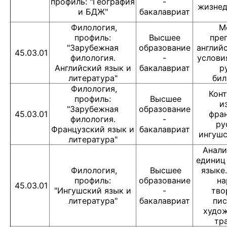
профиль: "География
-
жизнед
и БДЖ"
бакалавриат
Филология,
М
профиль:
Высшее
пре
"Зарубежная
образование
английс
45.03.01
филология.
-
услови
Английский язык и
бакалавриат
р
литература"
бил
Филология,
Конт
профиль:
Высшее
и
"Зарубежная
образование
45.03.01
фран
филология.
-
ру
Французский язык и
бакалавриат
ингушс
литература"
Анали
единиц
Филология,
Высшее
языке
профиль:
образование
на
45.03.01
"Ингушский язык и
-
тво
литература"
бакалавриат
пи
худо
тр