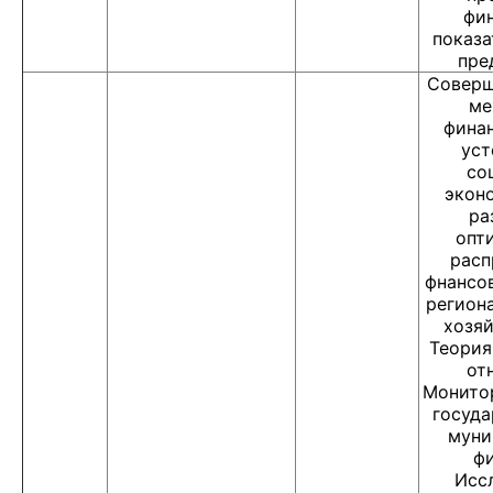
фи
показа
пре
Соверш
ме
фина
уст
со
экон
ра
опт
расп
фнансо
региона
хозяй
Теория
от
Монитор
госуда
муни
фи
Исс