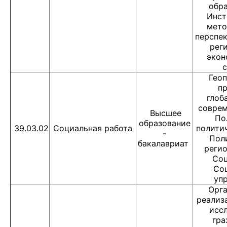
обра
Инст
мето
перспек
рег
экон
с
Геоп
п
глоб
соврем
Высшее
По
образование
39.03.02
Социальная работа
политич
-
Пол
бакалавриат
регио
Соц
Со
упр
Орга
реализ
исс
гра