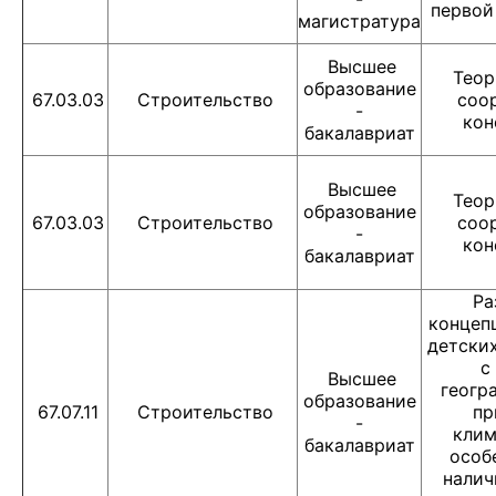
первой
магистратура
Высшее
Теор
образование
67.03.03
Строительство
соо
-
кон
бакалавриат
Высшее
Теор
образование
67.03.03
Строительство
соо
-
кон
бакалавриат
Ра
концеп
детски
с
Высшее
геогр
образование
67.07.11
Строительство
пр
-
клим
бакалавриат
особ
налич