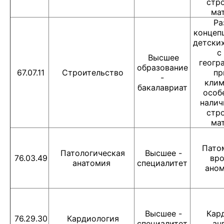
стр
ма
Ра
концеп
детски
с
Высшее
геогр
образование
67.07.11
Строительство
пр
-
клим
бакалавриат
особ
налич
стр
ма
Пато
Патологическая
Высшее -
76.03.49
вр
анатомия
специалитет
аном
Высшее -
Кард
76.29.30
Кардиология
специалитет
ан