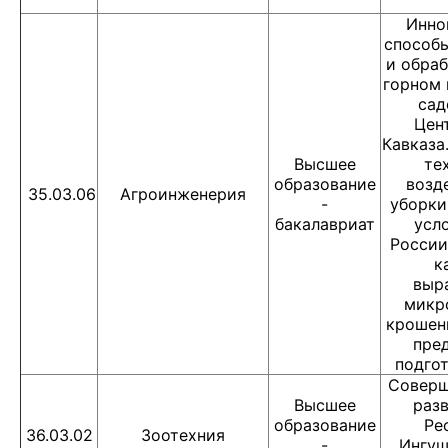
Инно
способ
и обраб
горном 
сад
Цен
Кавказа
Высшее
те
образование
возд
35.03.06
Агроинженерия
-
уборки
бакалавриат
усл
России
к
выр
микр
крошен
пре
подгот
Соверш
Высшее
раз
образование
Ре
36.03.02
Зоотехния
-
Ингуш