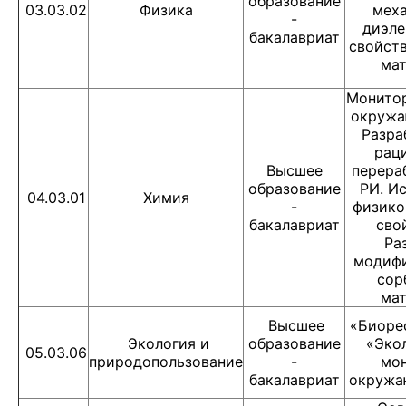
образование
03.03.02
Физика
меха
-
диэле
бакалавриат
свойст
мат
Монитор
окружа
Разра
рац
Высшее
перера
образование
РИ. И
04.03.01
Химия
-
физико
бакалавриат
сво
Ра
модиф
сор
мат
Высшее
«Биоре
Экология и
образование
«Эко
05.03.06
природопользование
-
мо
бакалавриат
окружа