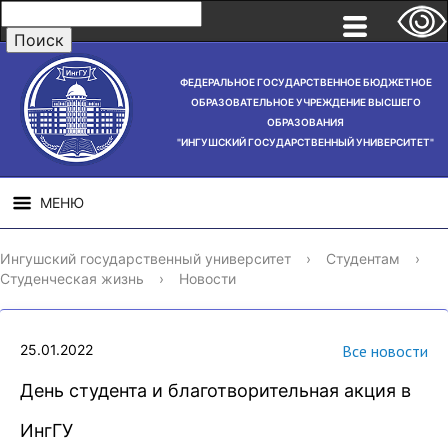
ФЕДЕРАЛЬНОЕ ГОСУДАРСТВЕННОЕ БЮДЖЕТНОЕ
ОБРАЗОВАТЕЛЬНОЕ УЧРЕЖДЕНИЕ ВЫСШЕГО
ОБРАЗОВАНИЯ
"ИНГУШСКИЙ ГОСУДАРСТВЕННЫЙ УНИВЕРСИТЕТ"
МЕНЮ
СВЕДЕНИЯ ОБ
НАУЧНАЯ
СТРУ
Ингушский государственный университет
›
Студентам
›
ОБРАЗОВАТЕЛЬНОЙ
ДЕЯТЕЛЬНОСТЬ
Студенческая жизнь
›
Новости
ОРГАНИЗАЦИИ
25.01.2022
Все новости
День студента и благотворительная акция в
ИнгГУ