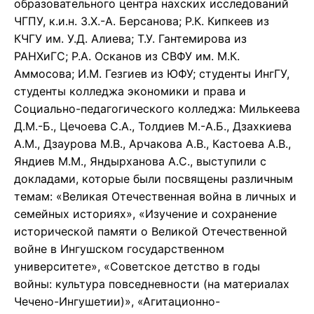
образовательного центра нахских исследований
ЧГПУ, к.и.н. З.Х.-А. Берсанова; Р.К. Кипкеев из
КЧГУ им. У.Д. Алиева; Т.У. Гантемирова из
РАНХиГС; Р.А. Осканов из СВФУ им. М.К.
Аммосова; И.М. Гезгиев из ЮФУ; студенты ИнгГУ,
студенты колледжа экономики и права и
Социально-педагогического колледжа: Милькеева
Д.М.-Б., Цечоева С.А., Толдиев М.-А.Б., Дзахкиева
А.М., Дзаурова М.В., Арчакова А.В., Кастоева А.В.,
Яндиев М.М., Яндырханова А.С., выступили с
докладами, которые были посвящены различным
темам: «Великая Отечественная война в личных и
семейных историях», «Изучение и сохранение
исторической памяти о Великой Отечественной
войне в Ингушском государственном
университете», «Советское детство в годы
войны: культура повседневности (на материалах
Чечено-Ингушетии)», «Агитационно-