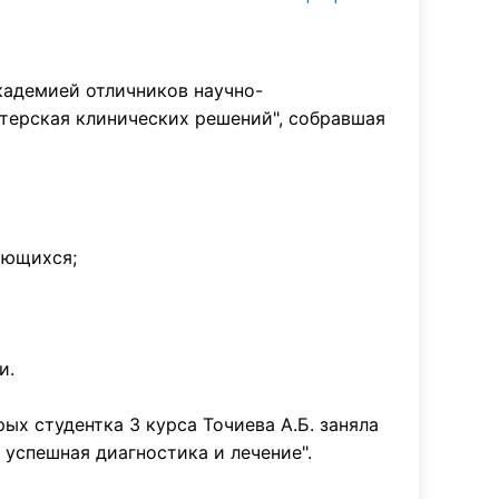
кадемией отличников научно-
терская клинических решений", собравшая
ающихся;
и.
х студентка 3 курса Точиева А.Б. заняла
успешная диагностика и лечение".