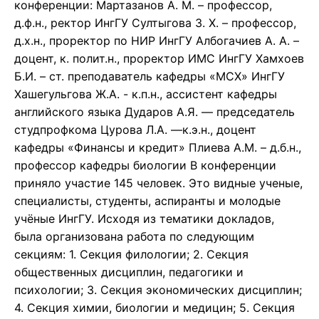
конференции: Мартазанов А. М. – профессор,
д.ф.н., ректор ИнгГУ Султыгова З. Х. – профессор,
д.х.н., проректор по НИР ИнгГУ Албогачиев А. А. –
доцент, к. полит.н., проректор ИМС ИнгГУ Хамхоев
Б.И. – ст. преподаватель кафедры «МСХ» ИнгГУ
Хашегульгова Ж.А. - к.п.н., ассистент кафедры
английского языка Дударов А.Я. — председатель
студпрофкома Цурова Л.А. —к.э.н., доцент
кафедры «Финансы и кредит» Плиева А.М. – д.б.н.,
профессор кафедры биологии В конференции
приняло участие 145 человек. Это видные ученые,
специалисты, студенты, аспиранты и молодые
учёные ИнгГУ. Исходя из тематики докладов,
была организована работа по следующим
секциям: 1. Секция филологии; 2. Секция
общественных дисциплин, педагогики и
психологии; 3. Секция экономических дисциплин;
4. Секция химии, биологии и медицин; 5. Секция