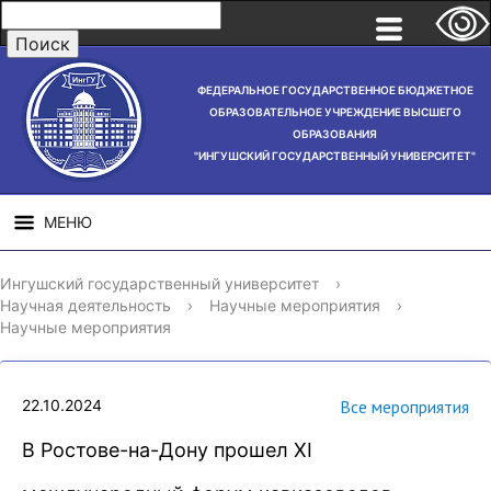
ФЕДЕРАЛЬНОЕ ГОСУДАРСТВЕННОЕ БЮДЖЕТНОЕ
ОБРАЗОВАТЕЛЬНОЕ УЧРЕЖДЕНИЕ ВЫСШЕГО
ОБРАЗОВАНИЯ
"ИНГУШСКИЙ ГОСУДАРСТВЕННЫЙ УНИВЕРСИТЕТ"
МЕНЮ
СВЕДЕНИЯ ОБ
НАУЧНАЯ
СТРУ
Ингушский государственный университет
›
ОБРАЗОВАТЕЛЬНОЙ
ДЕЯТЕЛЬНОСТЬ
Научная деятельность
›
Научные мероприятия
›
ОРГАНИЗАЦИИ
Научные мероприятия
22.10.2024
Все мероприятия
В Ростове-на-Дону прошел XI