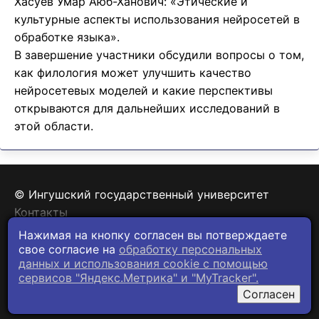
Хасуев Умар Аюб-Ханович: «Этические и
культурные аспекты использования нейросетей в
обработке языка».
В завершение участники обсудили вопросы о том,
как филология может улучшить качество
нейросетевых моделей и какие перспективы
открываются для дальнейших исследований в
этой области.
© Ингушский государственный университет
Контакты
Политика конфиденциальности
Нажимая на кнопку согласен вы потверждаете
свое согласие на
обработку персональных
данных и использования cookie c помощью
сервисов "Яндекс.Метрика" и "MyTracker".
Согласен