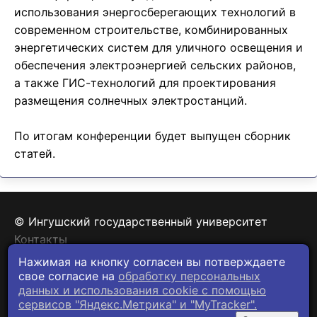
использования энергосберегающих технологий в
современном строительстве, комбинированных
энергетических систем для уличного освещения и
обеспечения электроэнергией сельских районов,
а также ГИС-технологий для проектирования
размещения солнечных электростанций.
По итогам конференции будет выпущен сборник
статей.
© Ингушский государственный университет
Контакты
Политика конфиденциальности
Нажимая на кнопку согласен вы потверждаете
свое согласие на
обработку персональных
данных и использования cookie c помощью
сервисов "Яндекс.Метрика" и "MyTracker".