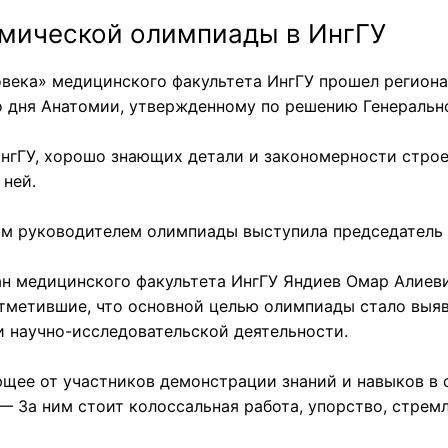
омической олимпиады в ИнгГУ
ловека» медицинского факультета ИнгГУ прошел регион
 дня Анатомии, утвержденному по решению Генеральной
ИнгГУ, хорошо знающих детали и закономерности строе
 ней.
м руководителем олимпиады выступила председатель С
н медицинского факультета ИнгГУ Яндиев Омар Алиев
тметившие, что основной целью олимпиады стало выяв
и научно-исследовательской деятельности.
ющее от участников демонстрации знаний и навыков в 
— За ним стоит колоссальная работа, упорство, стрем