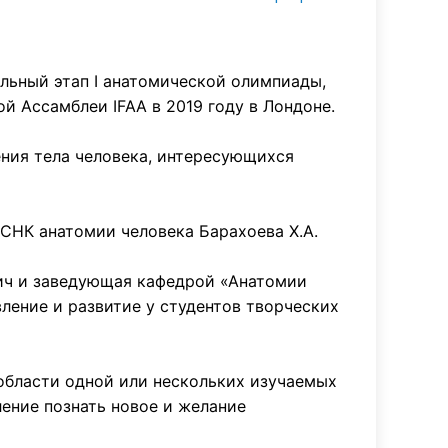
альный этап I анатомической олимпиады,
 Ассамблеи IFAA в 2019 году в Лондоне.
ния тела человека, интересующихся
НК анатомии человека Барахоева Х.А.
ич и заведующая кафедрой «Анатомии
ление и развитие у студентов творческих
области одной или нескольких изучаемых
ление познать новое и желание