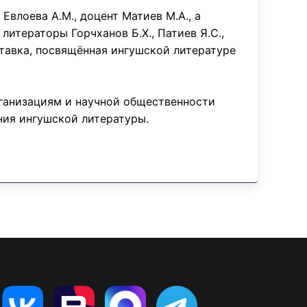
Евлоева А.М., доцент Матиев М.А., а
итераторы Горчханов Б.Х., Патиев Я.С.,
ставка, посвящённая ингушской литературе
рганизациям и научной общественности
ния ингушской литературы.