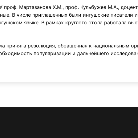
проф. Мартазанова Х.М., проф. Кульбужев М.А., доцент 
ые. В числе приглашенных были ингушские писатели и л
нгушском языке. В рамках круглого стола работала вы
ыла принята резолюция, обращенная к национальным о
еобходимость популяризации и дальнейшего исследова