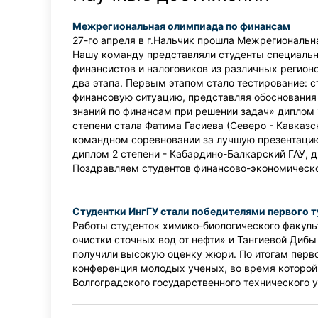
Межрегиональная олимпиада по финансам
27-го апреля в г.Нальчик прошла Межрегиональн
Нашу команду представляли студенты специальнос
финансистов и налоговиков из различных регионо
два этапа. Первым этапом стало тестирование: 
финансовую ситуацию, представляя обоснования
знаний по финансам при решении задач» диплом 
степени стала Фатима Гасиева (Северо - Кавказс
командном соревновании за лучшую презентацию
диплом 2 степени - Кабардино-Балкарский ГАУ, д
Поздравляем студентов финансово-экономическо
Студентки ИнгГУ стали победителями первого 
Работы студенток химико-биологического факуль
очистки сточных вод от нефти» и Тангиевой Диб
получили высокую оценку жюри. По итогам перво
конференция молодых ученых, во время которой б
Волгоградского государственного технического у