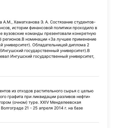
 А.М., Хаматханова Э. А. Состязание студентов-
ансов, истории финансовой политики проходило в
пе вузовские команды презентовали конкретную
ё регионов.В номинации «За лучшее применение
й университет). Обладательницей диплома 2
 (Ингушский государственный университет).В
евал Ингушский государственный университет,
нтов из отходов растительного сырья с целью
ого графита при ликвидации разливов нефти»
тором (очном) туре. XXIV Менделеевская
олгограде 21 - 25 апреля 2014 г. на базе