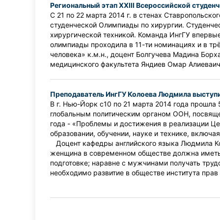
Региональный этап XXIII Всероссийской студен
С 21 по 22 марта 2014 г. в стенах Ставропольск
студенческой Олимпиады по хирургии. Студенч
хирургической техникой. Команда ИнгГУ впервые
олимпиады проходила в 11-ти номинациях и в тр
человека» к.м.н., доцент Болгучева Мадина Бор
медицинского факультета Яндиев Омар Алиеваич
Преподаватель ИнгГУ Колоева Людмила выступи
В г. Нью-Йорк с10 по 21 марта 2014 года прош
глобальным политическим органом ООН, посвяще
года - «Проблемы и достижения в реализации Це
образовании, обучении, науке и технике, включа
Доцент кафедры английского языка Людмила Коло
женщина в современном обществе должна иметь 
подготовке; наравне с мужчинами получать трудо
необходимо развитие в обществе института пра