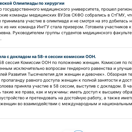
ческой Олимпиады по хирургии
ого государственного медицинского университета, прошел регио
еские команды медицинских ВУЗов СКФО собрались в СтГМУ, ч
 принимала участие в олимпиаде и не смотря на это добилась н
ёх из них команда ИнгГУ стала призером. Готовила участников
хаевна. Руководителем группы студентов медицинского факульт
.
ла с докладом на 58-я сессии комиссии ООН.
ла 58 сессия Комиссии ООН по положению женщин. Комиссия по
нным исключительно вопросам гендерного равенства и улучше
лей Развития Тысячелетия для женщин и девочек». Обзорная те
я пропаганду равного доступа женщин к полной занятости и дост
ева приняла участие в 58 сессии, выступив с докладом. В час
такие же права, как и мужчины: иметь доступ к высшему обра
устройство и претендовать на достойную работу, а также имет
в женщин во взаимодействии с международным и национальным