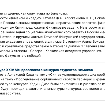
ая студенческая олимпиада по финансам.
ти «Финансы и кредит» Татиева Ф.А., Албогачиева П. Н., Бокова
в России в знании теоретических и практических аспектов фин
студентам были предложены финансовые задачи. На втором эта
 решений задач социально-экономического развития России и е
1 степени вручили Фатиме Татиевой (Ингушский государственны
кая академия управления), а диплома 3 степени – Алина Бокова
 и креативное представление материала диплом 1 степени заво
иплом 3 степени – Северо - Кавказская академия управления.
го факультета с победой!
тура XXIV Менделеевского конкурса студентов-химиков
тета Арчаковой Хади на тему «Синтез углеродсодержащих сорбе
ы на тему «Исследование сорбционных свойств терморасширенн
го тура конкурса Хади и Диба были приглашены к участию во в
удут проходить заключительные туры конкурса, состоится в г. В
ниверситета.