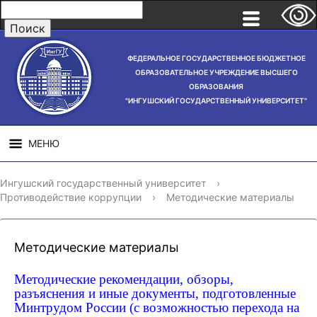
ФЕДЕРАЛЬНОЕ ГОСУДАРСТВЕННОЕ БЮДЖЕТНОЕ
ОБРАЗОВАТЕЛЬНОЕ УЧРЕЖДЕНИЕ ВЫСШЕГО
ОБРАЗОВАНИЯ
"ИНГУШСКИЙ ГОСУДАРСТВЕННЫЙ УНИВЕРСИТЕТ"
МЕНЮ
СВЕДЕНИЯ ОБ
НАУЧНАЯ
СТРУ
Ингушский государственный университет
›
ОБРАЗОВАТЕЛЬНОЙ
ДЕЯТЕЛЬНОСТЬ
Противодействие коррупции
›
Методические материалы
ОРГАНИЗАЦИИ
Методические материалы
Методические рекомендации, обзоры,
разъяснения и иные документы, подготовленные
Минтрудом России (с возможностью перехода на