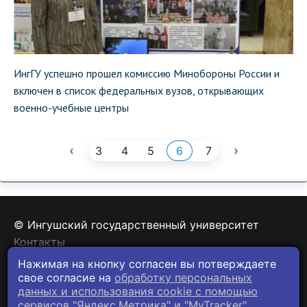
ИнгГУ успешно прошел комиссию Минобороны России и
включен в список федеральных вузов, открывающих
военно-учебные центры
‹
›
3
4
5
6
7
© Ингушский государственный университет
Контакты
Политика конфиденциальности
Нажимая на кнопку согласен вы потверждаете
свое согласие на
обработку персональных
данных и использования cookie c помощью
сервисов "Яндекс.Метрика" и "MyTracker".